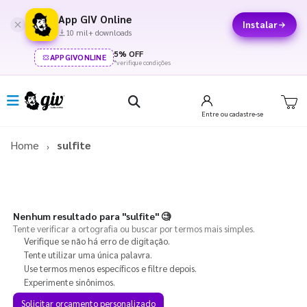
App GIV Online
Instalar
10 mil+ downloads
5% OFF
APPGIVONLINE
*verifique condições
Entre
ou cadastre-se
Home
sulfite
Nenhum resultado para
"sulfite"
🧐
Tente verificar a ortografia ou buscar por termos mais simples.
Verifique se não há erro de digitação.
Tente utilizar uma única palavra.
Use termos menos específicos e filtre depois.
Experimente sinônimos.
Solicitar orçamento personalizado