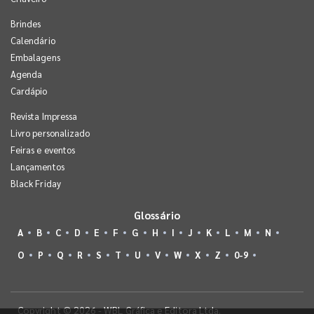
Brindes
Calendário
Embalagens
Agenda
Cardápio
Revista Impressa
Livro personalizado
Feiras e eventos
Lançamentos
Black Friday
Glossário
A
B
C
D
E
F
G
H
I
J
K
L
M
N
O
P
Q
R
S
T
U
V
W
X
Z
0-9
Copyright © 2026 - WBL Gráfica e Editora Ltda.