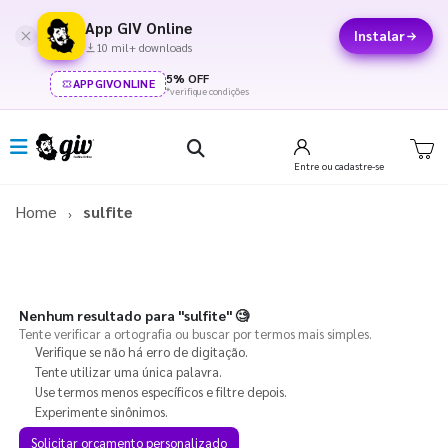
App GIV Online
Instalar
10 mil+ downloads
5% OFF
APPGIVONLINE
*verifique condições
Entre
ou cadastre-se
Home
sulfite
Nenhum resultado para
"sulfite"
🧐
Tente verificar a ortografia ou buscar por termos mais simples.
Verifique se não há erro de digitação.
Tente utilizar uma única palavra.
Use termos menos específicos e filtre depois.
Experimente sinônimos.
Solicitar orçamento personalizado