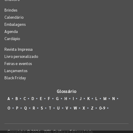
Brindes
Calendário
Embalagens
Agenda
Cardápio
Revista Impressa
Livro personalizado
Feiras e eventos
Lançamentos
Black Friday
Glossário
A
B
C
D
E
F
G
H
I
J
K
L
M
N
O
P
Q
R
S
T
U
V
W
X
Z
0-9
Copyright © 2026 - WBL Gráfica e Editora Ltda.