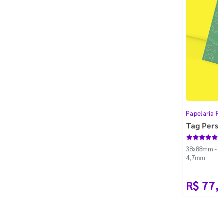
Papelaria 
Tag Per
38x88mm - C
4,7mm
R$ 77