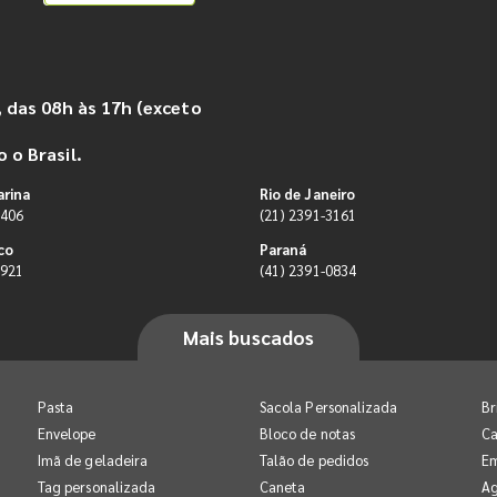
 das 08h às 17h (exceto
 o Brasil.
arina
Rio de Janeiro
9406
(21) 2391-3161
co
Paraná
0921
(41) 2391-0834
Mais buscados
Pasta
Sacola Personalizada
Br
Envelope
Bloco de notas
Ca
Imã de geladeira
Talão de pedidos
E
Tag personalizada
Caneta
A