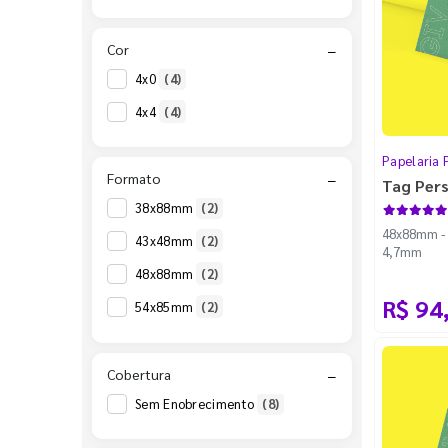
Cor
−
4x0
(4)
4x4
(4)
Papelaria 
Formato
−
Tag Per
38x88mm
(2)
48x88mm - C
43x48mm
(2)
4,7mm
48x88mm
(2)
R$ 94
54x85mm
(2)
Cobertura
−
Sem Enobrecimento
(8)