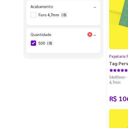
Acabamento
−
Furo 4,7mm
(8)
Quantidade
−
500
(8)
Papelaria 
Tag Per
54x85mm - C
4,7mm
R$ 10