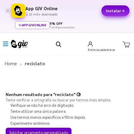
App GIV Online
Instalar
10 mil+ downloads
5% OFF
APPGIVONLINE
*verifique condições
Entre
ou cadastre-se
Home
reciclato
Nenhum resultado para
"reciclato"
🧐
Tente verificar a ortografia ou buscar por termos mais simples.
Verifique se não há erro de digitação.
Tente utilizar uma única palavra.
Use termos menos específicos e filtre depois.
Experimente sinônimos.
Solicitar orçamento personalizado