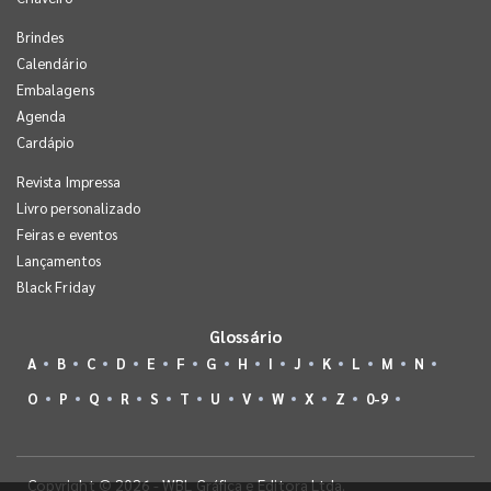
Brindes
Calendário
Embalagens
Agenda
Cardápio
Revista Impressa
Livro personalizado
Feiras e eventos
Lançamentos
Black Friday
Glossário
A
B
C
D
E
F
G
H
I
J
K
L
M
N
O
P
Q
R
S
T
U
V
W
X
Z
0-9
Copyright © 2026 - WBL Gráfica e Editora Ltda.