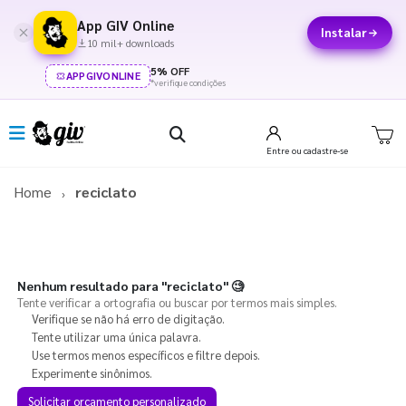
App GIV Online
Instalar
10 mil+ downloads
5% OFF
APPGIVONLINE
*verifique condições
Entre
ou cadastre-se
Home
reciclato
Nenhum resultado para
"reciclato"
🧐
Tente verificar a ortografia ou buscar por termos mais simples.
Verifique se não há erro de digitação.
Tente utilizar uma única palavra.
Use termos menos específicos e filtre depois.
Experimente sinônimos.
Solicitar orçamento personalizado