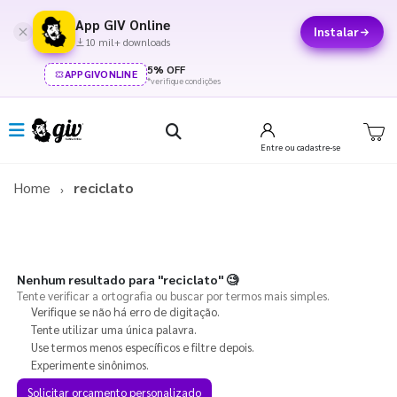
App GIV Online
Instalar
10 mil+ downloads
5% OFF
APPGIVONLINE
*verifique condições
Entre
ou cadastre-se
Home
reciclato
Nenhum resultado para
"reciclato"
🧐
Tente verificar a ortografia ou buscar por termos mais simples.
Verifique se não há erro de digitação.
Tente utilizar uma única palavra.
Use termos menos específicos e filtre depois.
Experimente sinônimos.
Solicitar orçamento personalizado