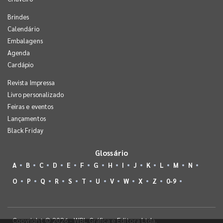
Brindes
Calendário
Embalagens
Agenda
Cardápio
Revista Impressa
Livro personalizado
Feiras e eventos
Lançamentos
Black Friday
Glossário
A
B
C
D
E
F
G
H
I
J
K
L
M
N
O
P
Q
R
S
T
U
V
W
X
Z
0-9
Copyright © 2026 - WBL Gráfica e Editora Ltda.