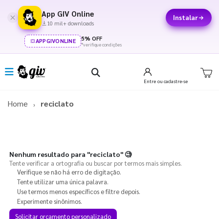
App GIV Online
Instalar
10 mil+ downloads
5% OFF
APPGIVONLINE
*verifique condições
Entre
ou cadastre-se
Home
reciclato
Nenhum resultado para
"reciclato"
🧐
Tente verificar a ortografia ou buscar por termos mais simples.
Verifique se não há erro de digitação.
Tente utilizar uma única palavra.
Use termos menos específicos e filtre depois.
Experimente sinônimos.
Solicitar orçamento personalizado