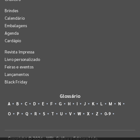
Brindes
Calendário
Embalagens
Agenda
Cardápio
Revista Impressa
Livro personalizado
Feiras e eventos
Lançamentos
Black Friday
Glossário
A
B
C
D
E
F
G
H
I
J
K
L
M
N
O
P
Q
R
S
T
U
V
W
X
Z
0-9
Copyright © 2026 - WBL Gráfica e Editora Ltda.