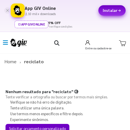
App GIV Online
Instalar
10 mil+ downloads
5% OFF
APPGIVONLINE
*verifique condições
Entre
ou cadastre-se
Home
reciclato
Nenhum resultado para
"reciclato"
🧐
Tente verificar a ortografia ou buscar por termos mais simples.
Verifique se não há erro de digitação.
Tente utilizar uma única palavra.
Use termos menos específicos e filtre depois.
Experimente sinônimos.
Solicitar orçamento personalizado