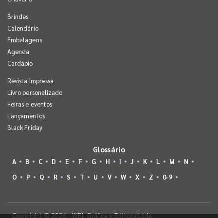
Brindes
Calendário
Embalagens
Agenda
Cardápio
Revista Impressa
Livro personalizado
Feiras e eventos
Lançamentos
Black Friday
Glossário
A
B
C
D
E
F
G
H
I
J
K
L
M
N
O
P
Q
R
S
T
U
V
W
X
Z
0-9
Copyright © 2026 - WBL Gráfica e Editora Ltda.