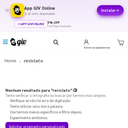
App GIV Online
Instalar
10 mil+ downloads
5% OFF
APPGIVONLINE
*verifique condições
Entre
ou cadastre-se
Home
reciclato
Nenhum resultado para
"reciclato"
🧐
Tente verificar a ortografia ou buscar por termos mais simples.
Verifique se não há erro de digitação.
Tente utilizar uma única palavra.
Use termos menos específicos e filtre depois.
Experimente sinônimos.
Solicitar orçamento personalizado