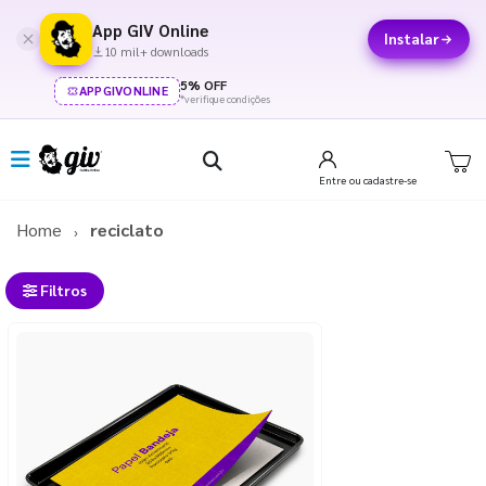
App GIV Online
Instalar
10 mil+ downloads
5% OFF
APPGIVONLINE
*verifique condições
Entre
ou cadastre-se
Home
reciclato
Filtros