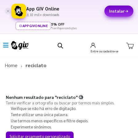
App GIV Online
Instalar
10 mil+ downloads
5% OFF
APPGIVONLINE
*verifique condições
Entre
ou cadastre-se
Home
reciclato
Nenhum resultado para
"reciclato"
🧐
Tente verificar a ortografia ou buscar por termos mais simples.
Verifique se não há erro de digitação.
Tente utilizar uma única palavra.
Use termos menos específicos e filtre depois.
Experimente sinônimos.
Solicitar orçamento personalizado