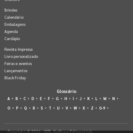
Brindes
Calendário
Embalagens
Agenda
Cardápio
Revista Impressa
Livro personalizado
Feiras e eventos
Lançamentos
Black Friday
Glossário
A
B
C
D
E
F
G
H
I
J
K
L
M
N
O
P
Q
R
S
T
U
V
W
X
Z
0-9
Copyright © 2026 - WBL Gráfica e Editora Ltda.