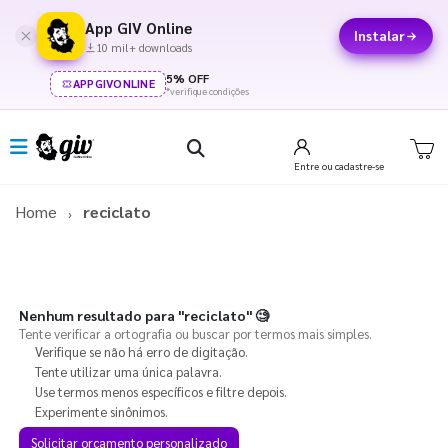
App GIV Online
Instalar
10 mil+ downloads
5% OFF
APPGIVONLINE
*verifique condições
Entre
ou cadastre-se
Home
reciclato
Nenhum resultado para
"reciclato"
🧐
Tente verificar a ortografia ou buscar por termos mais simples.
Verifique se não há erro de digitação.
Tente utilizar uma única palavra.
Use termos menos específicos e filtre depois.
Experimente sinônimos.
Solicitar orçamento personalizado