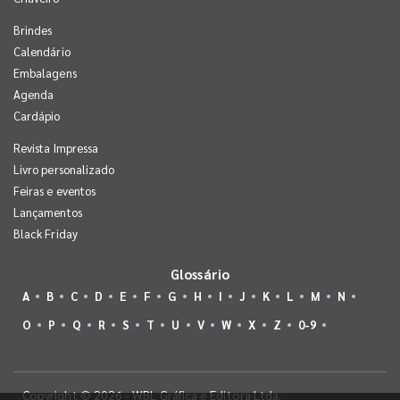
Brindes
Calendário
Embalagens
Agenda
Cardápio
Revista Impressa
Livro personalizado
Feiras e eventos
Lançamentos
Black Friday
Glossário
A
B
C
D
E
F
G
H
I
J
K
L
M
N
O
P
Q
R
S
T
U
V
W
X
Z
0-9
Copyright © 2026 - WBL Gráfica e Editora Ltda.