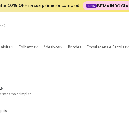
nhe
10% OFF
na sua
primeira compra
!
BEMVINDOGIV
CUPOM
 Visita
Folhetos
Adesivos
Brindes
Embalagens e Sacolas

termos mais simples.
pois.