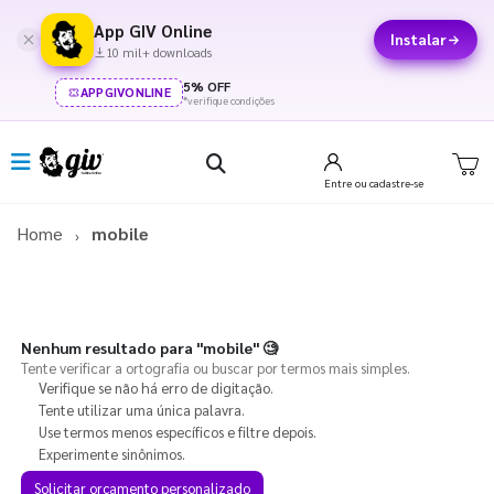
App GIV Online
Instalar
10 mil+ downloads
5% OFF
APPGIVONLINE
*verifique condições
Entre
ou cadastre-se
Home
mobile
Nenhum resultado para
"mobile"
🧐
Tente verificar a ortografia ou buscar por termos mais simples.
Verifique se não há erro de digitação.
Tente utilizar uma única palavra.
Use termos menos específicos e filtre depois.
Experimente sinônimos.
Solicitar orçamento personalizado