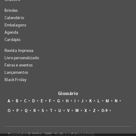
Brindes
Calendário
Embalagens
Agenda
Cardápio
Revista Impressa
Livro personalizado
Feiras e eventos
Lançamentos
Black Friday
Glossário
A
B
C
D
E
F
G
H
I
J
K
L
M
N
O
P
Q
R
S
T
U
V
W
X
Z
0-9
Copyright © 2026 - WBL Gráfica e Editora Ltda.