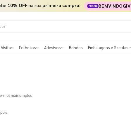
nhe
10% OFF
na sua
primeira compra
!
BEMVINDOGIV
CUPOM
 Visita
Folhetos
Adesivos
Brindes
Embalagens e Sacolas
termos mais simples.
pois.