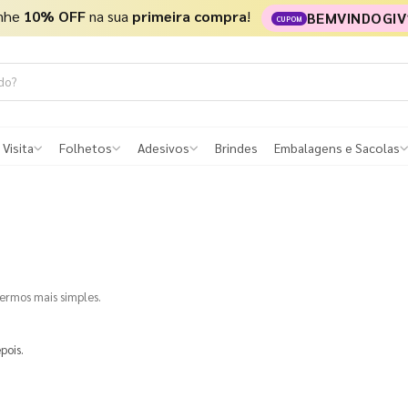
nhe
10% OFF
na sua
primeira compra
!
BEMVINDOGIV
CUPOM
 Visita
Folhetos
Adesivos
Brindes
Embalagens e Sacolas
termos mais simples.
pois.