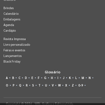
Brindes
Calendário
Embalagens
Agenda
Cardápio
Revista Impressa
Livro personalizado
Feiras e eventos
Lançamentos
Black Friday
Glossário
A
B
C
D
E
F
G
H
I
J
K
L
M
N
O
P
Q
R
S
T
U
V
W
X
Z
0-9
Copyright © 2026 - WBL Gráfica e Editora Ltda.