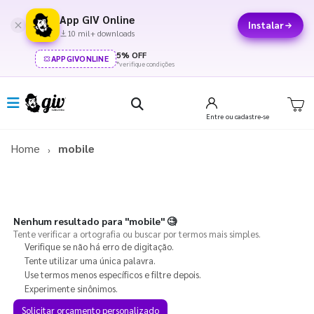
App GIV Online
Instalar
10 mil+ downloads
5% OFF
APPGIVONLINE
*verifique condições
Entre
ou cadastre-se
Home
mobile
Nenhum resultado para
"mobile"
🧐
Tente verificar a ortografia ou buscar por termos mais simples.
Verifique se não há erro de digitação.
Tente utilizar uma única palavra.
Use termos menos específicos e filtre depois.
Experimente sinônimos.
Solicitar orçamento personalizado