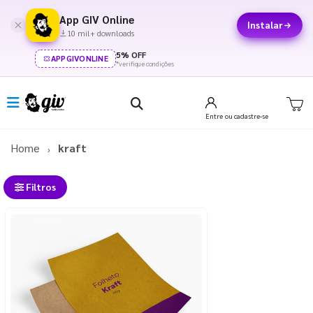
App GIV Online
Instalar
10 mil+ downloads
5% OFF
APPGIVONLINE
*verifique condições
Entre
ou cadastre-se
Home
kraft
Filtros