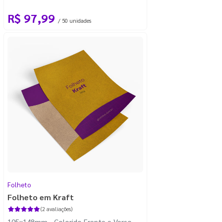
R$ 97,99
/ 50 unidades
Folheto
Folheto em Kraft
(2 avaliações)
105x148mm - Colorido Frente e Verso -