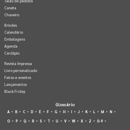
Talão de pedidos
Caneta
Chaveiro
Brindes
Calendário
Embalagens
Agenda
Cardápio
Revista Impressa
Livro personalizado
Feiras e eventos
Lançamentos
Black Friday
Glossário
A
B
C
D
E
F
G
H
I
J
K
L
M
N
O
P
Q
R
S
T
U
V
W
X
Z
0-9