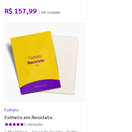
R$ 157,99
/ 300 unidades
Folheto
Folheto em Reciclato
(1 avaliação)
148x210mm - Colorido Frente - Refile