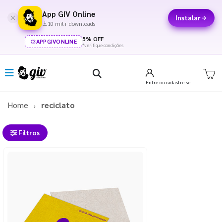
App GIV Online
Instalar
10 mil+ downloads
5% OFF
APPGIVONLINE
*verifique condições
Entre
ou cadastre-se
Home
reciclato
Filtros