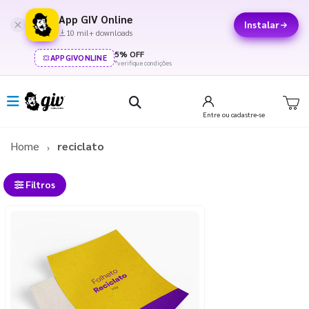
App GIV Online
Instalar
10 mil+ downloads
5% OFF
APPGIVONLINE
*verifique condições
Entre
ou cadastre-se
Home
reciclato
Filtros