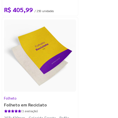
R$ 405,99
/ 250 unidades
Folheto
Folheto em Reciclato
(1 avaliação)
297x420mm - Colorido Frente - Refile