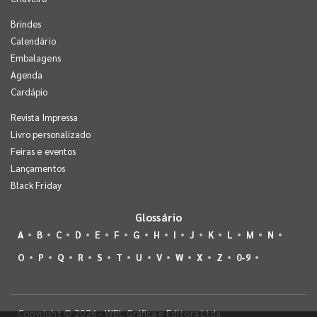
Brindes
Calendário
Embalagens
Agenda
Cardápio
Revista Impressa
Livro personalizado
Feiras e eventos
Lançamentos
Black Friday
Glossário
A
B
C
D
E
F
G
H
I
J
K
L
M
N
O
P
Q
R
S
T
U
V
W
X
Z
0-9
Copyright © 2026 - WBL Gráfica e Editora Ltda.