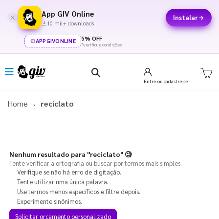
App GIV Online
Instalar
10 mil+ downloads
5% OFF
APPGIVONLINE
*verifique condições
Entre
ou cadastre-se
Home
reciclato
Nenhum resultado para
"reciclato"
🧐
Tente verificar a ortografia ou buscar por termos mais simples.
Verifique se não há erro de digitação.
Tente utilizar uma única palavra.
Use termos menos específicos e filtre depois.
Experimente sinônimos.
Solicitar orçamento personalizado