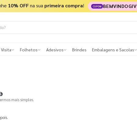
nhe
10% OFF
na sua
primeira compra
!
BEMVINDOGIV
CUPOM
 Visita
Folhetos
Adesivos
Brindes
Embalagens e Sacolas

termos mais simples.
pois.