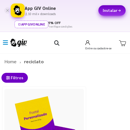
App GIV Online
Instalar
10 mil+ downloads
5% OFF
APPGIVONLINE
*verifique condições
Entre
ou cadastre-se
Home
reciclato
Filtros