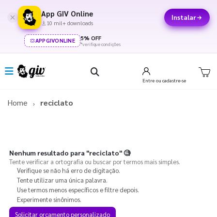
App GIV Online
Instalar
10 mil+ downloads
5% OFF
APPGIVONLINE
*verifique condições
Entre
ou cadastre-se
Home
reciclato
Nenhum resultado para
"reciclato"
🧐
Tente verificar a ortografia ou buscar por termos mais simples.
Verifique se não há erro de digitação.
Tente utilizar uma única palavra.
Use termos menos específicos e filtre depois.
Experimente sinônimos.
Solicitar orçamento personalizado