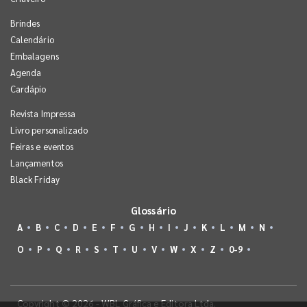
Brindes
Calendário
Embalagens
Agenda
Cardápio
Revista Impressa
Livro personalizado
Feiras e eventos
Lançamentos
Black Friday
Glossário
A
B
C
D
E
F
G
H
I
J
K
L
M
N
O
P
Q
R
S
T
U
V
W
X
Z
0-9
Copyright © 2026 - WBL Gráfica e Editora Ltda.