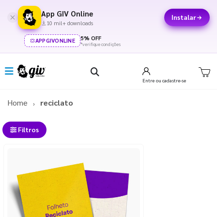
App GIV Online
Instalar
10 mil+ downloads
5% OFF
APPGIVONLINE
*verifique condições
Entre
ou cadastre-se
Home
reciclato
Filtros