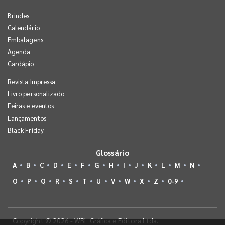
Brindes
Calendário
Embalagens
Agenda
Cardápio
Revista Impressa
Livro personalizado
Feiras e eventos
Lançamentos
Black Friday
Glossário
A
B
C
D
E
F
G
H
I
J
K
L
M
N
O
P
Q
R
S
T
U
V
W
X
Z
0-9
Copyright © 2026 - WBL Gráfica e Editora Ltda.