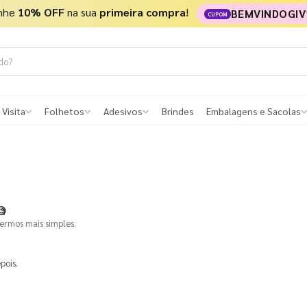
nhe
10% OFF
na sua
primeira compra
!
BEMVINDOGIV
CUPOM
 Visita
Folhetos
Adesivos
Brindes
Embalagens e Sacolas

termos mais simples.
pois.