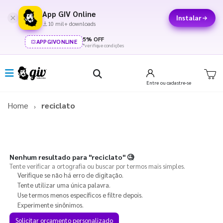
App GIV Online
Instalar
10 mil+ downloads
5% OFF
APPGIVONLINE
*verifique condições
Entre
ou cadastre-se
Home
reciclato
Nenhum resultado para
"reciclato"
🧐
Tente verificar a ortografia ou buscar por termos mais simples.
Verifique se não há erro de digitação.
Tente utilizar uma única palavra.
Use termos menos específicos e filtre depois.
Experimente sinônimos.
Solicitar orçamento personalizado