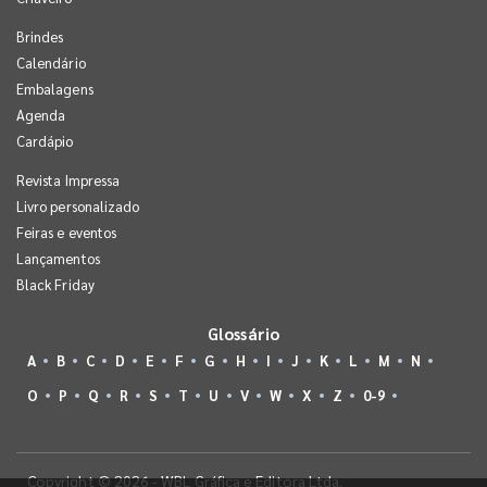
Brindes
Calendário
Embalagens
Agenda
Cardápio
Revista Impressa
Livro personalizado
Feiras e eventos
Lançamentos
Black Friday
Glossário
A
B
C
D
E
F
G
H
I
J
K
L
M
N
O
P
Q
R
S
T
U
V
W
X
Z
0-9
Copyright © 2026 - WBL Gráfica e Editora Ltda.