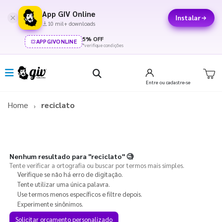
App GIV Online
Instalar
10 mil+ downloads
5% OFF
APPGIVONLINE
*verifique condições
Entre
ou cadastre-se
Home
reciclato
Nenhum resultado para
"reciclato"
🧐
Tente verificar a ortografia ou buscar por termos mais simples.
Verifique se não há erro de digitação.
Tente utilizar uma única palavra.
Use termos menos específicos e filtre depois.
Experimente sinônimos.
Solicitar orçamento personalizado