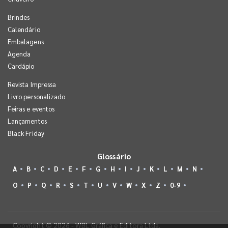
Brindes
Calendário
Embalagens
Agenda
Cardápio
Revista Impressa
Livro personalizado
Feiras e eventos
Lançamentos
Black Friday
Glossário
A
B
C
D
E
F
G
H
I
J
K
L
M
N
O
P
Q
R
S
T
U
V
W
X
Z
0-9
Copyright © 2026 - WBL Gráfica e Editora Ltda.