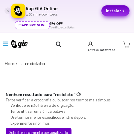
App GIV Online
Instalar
10 mil+ downloads
5% OFF
APPGIVONLINE
*verifique condições
Entre
ou cadastre-se
Home
reciclato
Nenhum resultado para
"reciclato"
🧐
Tente verificar a ortografia ou buscar por termos mais simples.
Verifique se não há erro de digitação.
Tente utilizar uma única palavra.
Use termos menos específicos e filtre depois.
Experimente sinônimos.
Solicitar orçamento personalizado