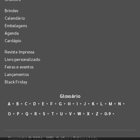
Brindes
Calendário
Embalagens
Agenda
Cardápio
Revista Impressa
Livro personalizado
Feiras e eventos
Lançamentos
Black Friday
Glossário
A
B
C
D
E
F
G
H
I
J
K
L
M
N
O
P
Q
R
S
T
U
V
W
X
Z
0-9
Copyright © 2026 - WBL Gráfica e Editora Ltda.