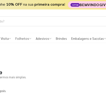
nhe
10% OFF
na sua
primeira compra
!
BEMVINDOGIV
CUPOM
 Visita
Folhetos
Adesivos
Brindes
Embalagens e Sacolas

termos mais simples.
pois.