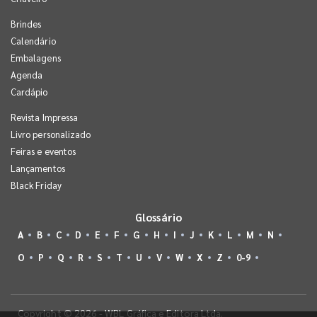
Brindes
Calendário
Embalagens
Agenda
Cardápio
Revista Impressa
Livro personalizado
Feiras e eventos
Lançamentos
Black Friday
Glossário
A
B
C
D
E
F
G
H
I
J
K
L
M
N
O
P
Q
R
S
T
U
V
W
X
Z
0-9
Copyright © 2026 - WBL Gráfica e Editora Ltda.