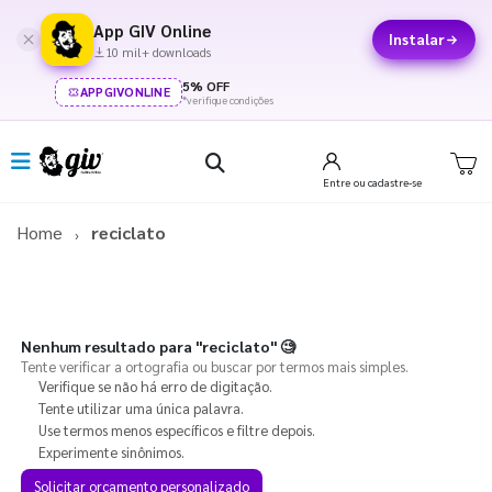
App GIV Online
Instalar
10 mil+ downloads
5% OFF
APPGIVONLINE
*verifique condições
Entre
ou cadastre-se
Home
reciclato
Nenhum resultado para
"reciclato"
🧐
Tente verificar a ortografia ou buscar por termos mais simples.
Verifique se não há erro de digitação.
Tente utilizar uma única palavra.
Use termos menos específicos e filtre depois.
Experimente sinônimos.
Solicitar orçamento personalizado