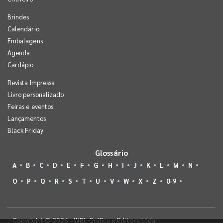
Brindes
Calendário
Embalagens
Agenda
Cardápio
Revista Impressa
Livro personalizado
Feiras e eventos
Lançamentos
Black Friday
Glossário
A
B
C
D
E
F
G
H
I
J
K
L
M
N
O
P
Q
R
S
T
U
V
W
X
Z
0-9
Copyright © 2026 - WBL Gráfica e Editora Ltda.