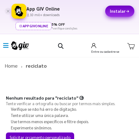
App GIV Online
Instalar
10 mil+ downloads
5% OFF
APPGIVONLINE
*verifique condições
Entre
ou cadastre-se
Home
reciclato
Nenhum resultado para
"reciclato"
🧐
Tente verificar a ortografia ou buscar por termos mais simples.
Verifique se não há erro de digitação.
Tente utilizar uma única palavra.
Use termos menos específicos e filtre depois.
Experimente sinônimos.
Solicitar orçamento personalizado