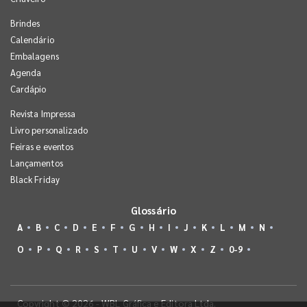
Brindes
Calendário
Embalagens
Agenda
Cardápio
Revista Impressa
Livro personalizado
Feiras e eventos
Lançamentos
Black Friday
Glossário
A
B
C
D
E
F
G
H
I
J
K
L
M
N
O
P
Q
R
S
T
U
V
W
X
Z
0-9
Copyright © 2026 - WBL Gráfica e Editora Ltda.