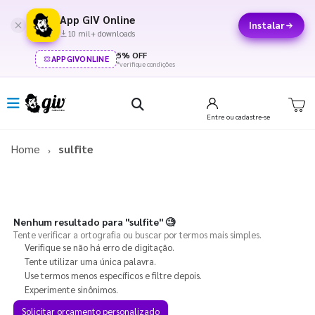
App GIV Online
Instalar
10 mil+ downloads
5% OFF
APPGIVONLINE
*verifique condições
Entre
ou cadastre-se
Home
sulfite
Nenhum resultado para
"sulfite"
🧐
Tente verificar a ortografia ou buscar por termos mais simples.
Verifique se não há erro de digitação.
Tente utilizar uma única palavra.
Use termos menos específicos e filtre depois.
Experimente sinônimos.
Solicitar orçamento personalizado