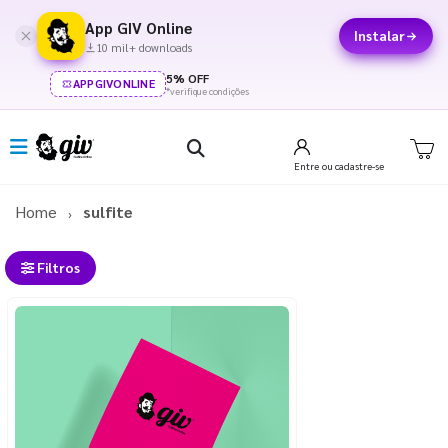
App GIV Online
Instalar
10 mil+ downloads
5% OFF
APPGIVONLINE
*verifique condições
Entre
ou cadastre-se
Home
sulfite
Filtros