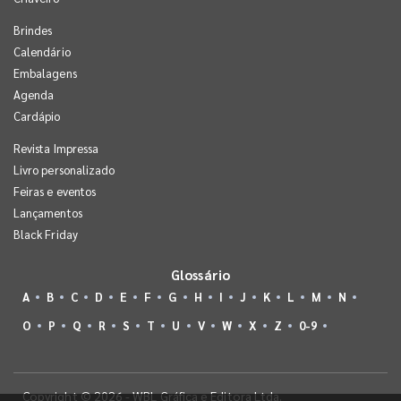
Brindes
Calendário
Embalagens
Agenda
Cardápio
Revista Impressa
Livro personalizado
Feiras e eventos
Lançamentos
Black Friday
Glossário
A
B
C
D
E
F
G
H
I
J
K
L
M
N
O
P
Q
R
S
T
U
V
W
X
Z
0-9
Copyright © 2026 - WBL Gráfica e Editora Ltda.