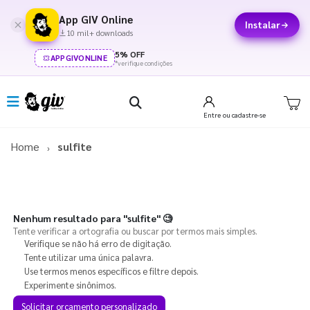
App GIV Online
Instalar
10 mil+ downloads
5% OFF
APPGIVONLINE
*verifique condições
Entre
ou cadastre-se
Home
sulfite
Nenhum resultado para
"sulfite"
🧐
Tente verificar a ortografia ou buscar por termos mais simples.
Verifique se não há erro de digitação.
Tente utilizar uma única palavra.
Use termos menos específicos e filtre depois.
Experimente sinônimos.
Solicitar orçamento personalizado