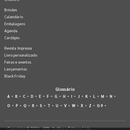
Brindes
Calendário
Embalagens
Agenda
Cardápio
Revista Impressa
Livro personalizado
Feiras e eventos
Lançamentos
Black Friday
Glossário
A
B
C
D
E
F
G
H
I
J
K
L
M
N
O
P
Q
R
S
T
U
V
W
X
Z
0-9
Copyright © 2026 - WBL Gráfica e Editora Ltda.