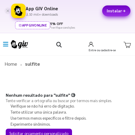
App GIV Online
Instalar
10 mil+ downloads
5% OFF
APPGIVONLINE
*verifique condições
Entre
ou cadastre-se
Home
sulfite
Nenhum resultado para
"sulfite"
🧐
Tente verificar a ortografia ou buscar por termos mais simples.
Verifique se não há erro de digitação.
Tente utilizar uma única palavra.
Use termos menos específicos e filtre depois.
Experimente sinônimos.
Solicitar orçamento personalizado