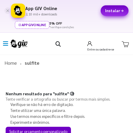
App GIV Online
Instalar
10 mil+ downloads
5% OFF
APPGIVONLINE
*verifique condições
Entre
ou cadastre-se
Home
sulfite
Nenhum resultado para
"sulfite"
🧐
Tente verificar a ortografia ou buscar por termos mais simples.
Verifique se não há erro de digitação.
Tente utilizar uma única palavra.
Use termos menos específicos e filtre depois.
Experimente sinônimos.
Solicitar orçamento personalizado