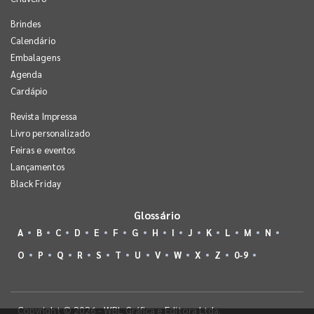
Brindes
Calendário
Embalagens
Agenda
Cardápio
Revista Impressa
Livro personalizado
Feiras e eventos
Lançamentos
Black Friday
Glossário
A
B
C
D
E
F
G
H
I
J
K
L
M
N
O
P
Q
R
S
T
U
V
W
X
Z
0-9
Copyright © 2026 - WBL Gráfica e Editora Ltda.