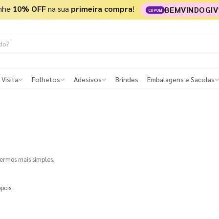
nhe
10% OFF
na sua
primeira compra
!
BEMVINDOGIV
CUPOM
 Visita
Folhetos
Adesivos
Brindes
Embalagens e Sacolas
termos mais simples.
pois.