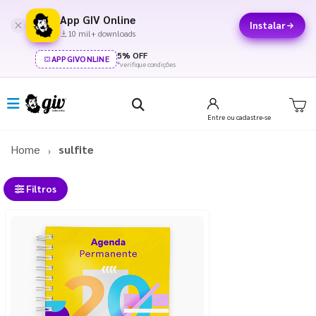
App GIV Online
Instalar
10 mil+ downloads
5% OFF
APPGIVONLINE
*verifique condições
Entre
ou cadastre-se
Home
sulfite
Filtros