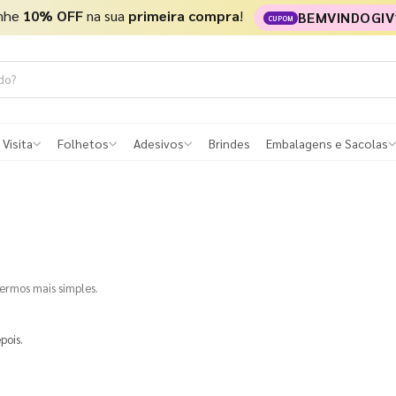
nhe
10% OFF
na sua
primeira compra
!
BEMVINDOGIV
CUPOM
 Visita
Folhetos
Adesivos
Brindes
Embalagens e Sacolas
termos mais simples.
pois.