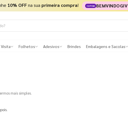
nhe
10% OFF
na sua
primeira compra
!
BEMVINDOGIV
CUPOM
 Visita
Folhetos
Adesivos
Brindes
Embalagens e Sacolas
termos mais simples.
pois.