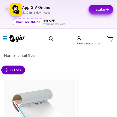
App GIV Online
Instalar
10 mil+ downloads
5% OFF
APPGIVONLINE
*verifique condições
Entre
ou cadastre-se
Home
sulfite
Filtros