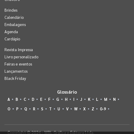
Brindes
Calendário
Embalagens
Agenda
Cardápio
Revista Impressa
Livro personalizado
Feiras e eventos
Lançamentos
Black Friday
Glossário
A
B
C
D
E
F
G
H
I
J
K
L
M
N
O
P
Q
R
S
T
U
V
W
X
Z
0-9
Copyright © 2026 - WBL Gráfica e Editora Ltda.