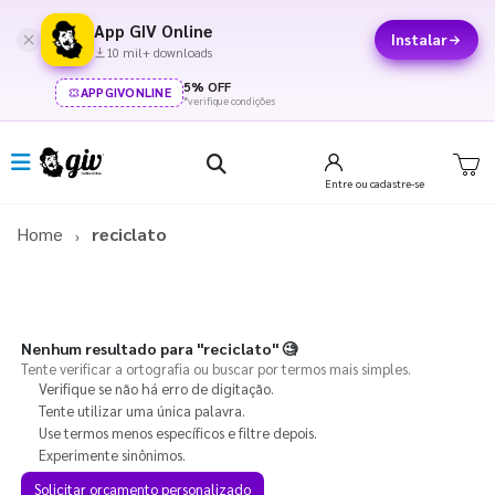
App GIV Online
Instalar
10 mil+ downloads
5% OFF
APPGIVONLINE
*verifique condições
Entre
ou cadastre-se
Home
reciclato
Nenhum resultado para
"reciclato"
🧐
Tente verificar a ortografia ou buscar por termos mais simples.
Verifique se não há erro de digitação.
Tente utilizar uma única palavra.
Use termos menos específicos e filtre depois.
Experimente sinônimos.
Solicitar orçamento personalizado