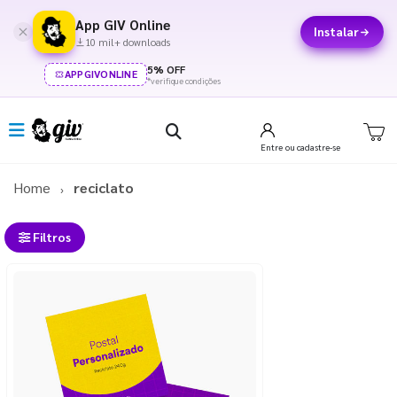
App GIV Online
Instalar
10 mil+ downloads
5% OFF
APPGIVONLINE
*verifique condições
Entre
ou cadastre-se
Home
reciclato
Filtros