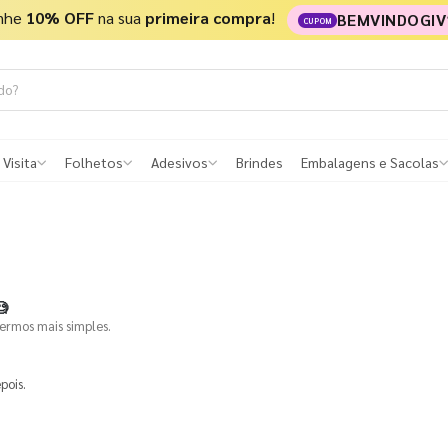
nhe
10% OFF
na sua
primeira compra
!
BEMVINDOGIV
CUPOM
 Visita
Folhetos
Adesivos
Brindes
Embalagens e Sacolas

termos mais simples.
pois.