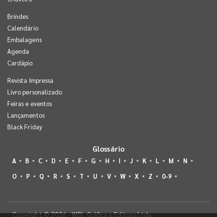
Brindes
Calendário
Embalagens
Agenda
Cardápio
Revista Impressa
Livro personalizado
Feiras e eventos
Lançamentos
Black Friday
Glossário
A
B
C
D
E
F
G
H
I
J
K
L
M
N
O
P
Q
R
S
T
U
V
W
X
Z
0-9
Copyright © 2026 - WBL Gráfica e Editora Ltda.