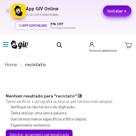
App GIV Online
Instalar
10 mil+ downloads
5% OFF
APPGIVONLINE
*verifique condições
Entre
ou cadastre-se
Home
reciclato
Nenhum resultado para
"reciclato"
🧐
Tente verificar a ortografia ou buscar por termos mais simples.
Verifique se não há erro de digitação.
Tente utilizar uma única palavra.
Use termos menos específicos e filtre depois.
Experimente sinônimos.
Solicitar orçamento personalizado