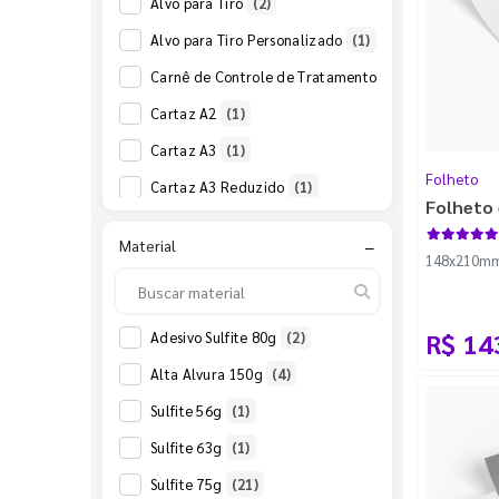
Alvo para Tiro
(2)
Alvo para Tiro Personalizado
(1)
Carnê de Controle de Tratamento Odontológico
(1
Cartaz A2
(1)
Cartaz A3
(1)
Folheto
Cartaz A3 Reduzido
(1)
Folheto 
Cartaz A4
(1)
Material
−
Cartaz A4 Reduzido
(1)
148x210mm -
Cartaz B2
(1)
Dinheirinho para Imprimir
(1)
R$ 14
Adesivo Sulfite 80g
(2)
Folheto
(22)
Alta Alvura 150g
(4)
Papel Bandeja - Jogo Americano
(3)
Sulfite 56g
(1)
Papel Timbrado
(4)
Sulfite 63g
(1)
Poster A1
(1)
Sulfite 75g
(21)