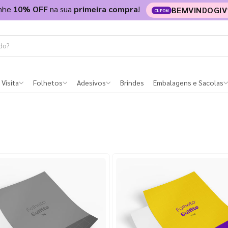
nhe
10% OFF
na sua
primeira compra
!
BEMVINDOGIV
CUPOM
 Visita
Folhetos
Adesivos
Brindes
Embalagens e Sacolas