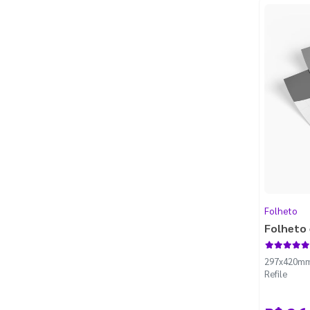
Folheto
Folheto 
297x420mm -
Refile