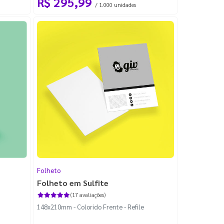
R$ 295,99
/ 1.000 unidades
Folheto
Folheto em Sulfite
(17 avaliações)
148x210mm - Colorido Frente - Refile