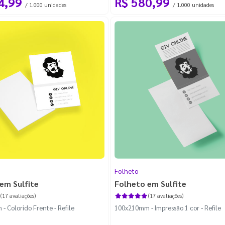
4,99
R$ 580,99
/ 1.000 unidades
/ 1.000 unidades
Folheto
em Sulfite
Folheto em Sulfite
(17 avaliações)
(17 avaliações)
 Colorido Frente - Refile
100x210mm - Impressão 1 cor - Refile