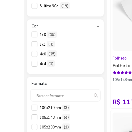
Receituário para Impressora
(2)
Sulfite 90g
(19)
Tapete de Papel para Lava-Rápido Personalizado
(
Tapete de Papel para Lava-Rápido Sem Personaliza
Cor
−
1x0
(15)
1x1
(7)
4x0
(25)
Folheto
4x4
(1)
Folheto 
105x148mm -
Formato
−
R$ 11
100x210mm
(3)
105x148mm
(6)
105x200mm
(1)