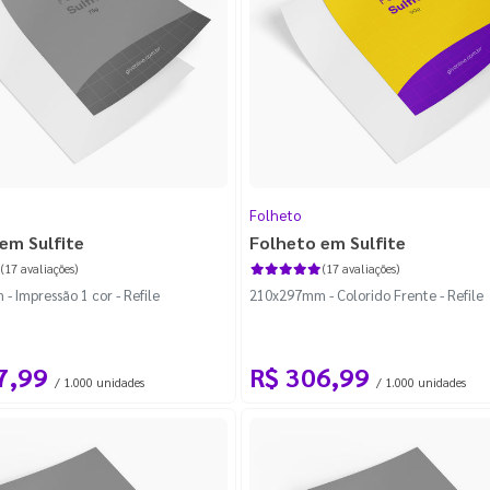
2)
ção
(1)
Folheto
em Sulfite
Folheto em Sulfite
(17 avaliações)
(17 avaliações)
 Impressão 1 cor - Refile
210x297mm - Colorido Frente - Refile
7,99
R$ 306,99
/ 1.000 unidades
/ 1.000 unidades