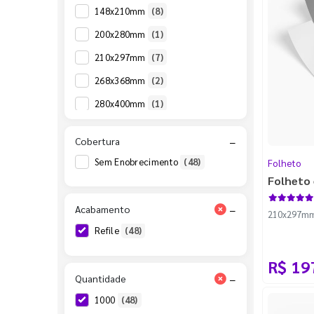
148x210mm
(8)
200x280mm
(1)
210x297mm
(7)
268x368mm
(2)
280x400mm
(1)
297x420mm
(4)
Cobertura
−
315x445mm
(3)
Sem Enobrecimento
(48)
Folheto
368x268mm
(1)
Folheto 
420x594mm
(1)
Acabamento
−
210x297mm -
490x680mm
(3)
Refile
(48)
500x700mm
(1)
R$ 19
594x840mm
(1)
Quantidade
−
66x156mm
(1)
1000
(48)
74x105mm
(4)