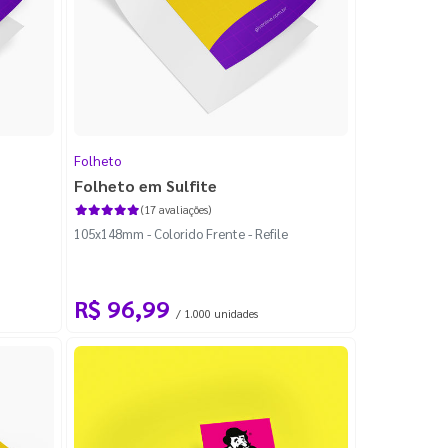
Folheto
Folheto em Sulfite
(17 avaliações)
105x148mm - Colorido Frente - Refile
R$ 96,99
/ 1.000 unidades