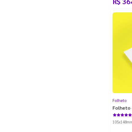
R$ 36
Folheto
Folheto 
105x148mm -