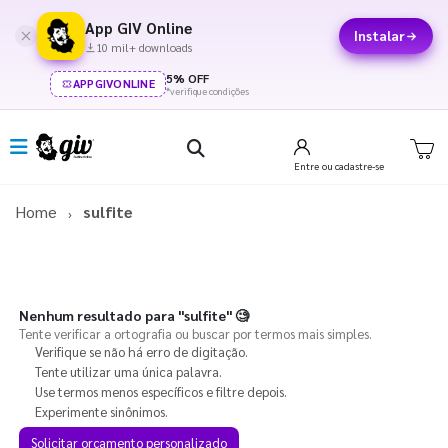
App GIV Online
Instalar
10 mil+ downloads
5% OFF
APPGIVONLINE
*verifique condições
Entre
ou cadastre-se
Home
sulfite
Nenhum resultado para
"sulfite"
🧐
Tente verificar a ortografia ou buscar por termos mais simples.
Verifique se não há erro de digitação.
Tente utilizar uma única palavra.
Use termos menos específicos e filtre depois.
Experimente sinônimos.
Solicitar orçamento personalizado