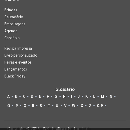
Brindes
Calendário
Embalagens
Agenda
Cardápio
Revista Impressa
Livro personalizado
Feiras e eventos
Lançamentos
Black Friday
Glossário
A
B
C
D
E
F
G
H
I
J
K
L
M
N
O
P
Q
R
S
T
U
V
W
X
Z
0-9
Copyright © 2026 - WBL Gráfica e Editora Ltda.