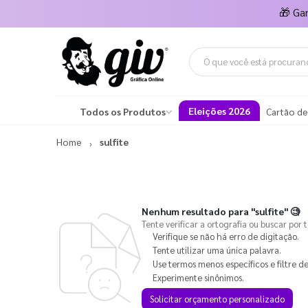
🎁
Ga
Eleições 2026
Todos os Produtos
Cartão de
Home
sulfite
Nenhum resultado para
"sulfite"
🧐
Tente verificar a ortografia ou buscar por 
Verifique se não há erro de digitação.
Tente utilizar uma única palavra.
Use termos menos específicos e filtre de
Experimente sinônimos.
Solicitar orçamento personalizado