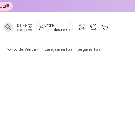
10
Baixe
Entre
o app
ou cadastre-se
Ponto de Venda
Lançamentos
Segmentos