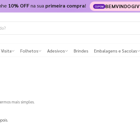
nhe
10% OFF
na sua
primeira compra
!
BEMVINDOGIV
CUPOM
 Visita
Folhetos
Adesivos
Brindes
Embalagens e Sacolas
termos mais simples.
pois.