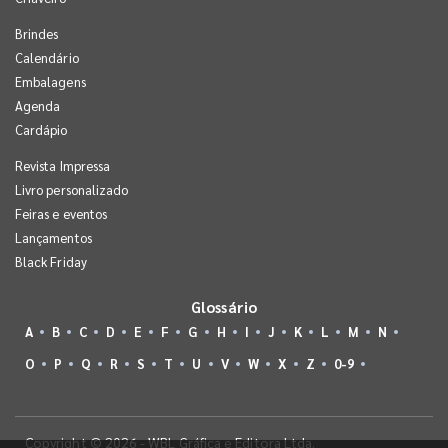
Brindes
Calendário
Embalagens
Agenda
Cardápio
Revista Impressa
Livro personalizado
Feiras e eventos
Lançamentos
Black Friday
Glossário
A
B
C
D
E
F
G
H
I
J
K
L
M
N
O
P
Q
R
S
T
U
V
W
X
Z
0-9
Copyright © 2026 - WBL Gráfica e Editora Ltda.