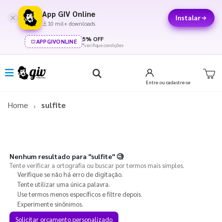
App GIV Online
Instalar
10 mil+ downloads
5% OFF
APPGIVONLINE
*verifique condições
Entre
ou cadastre-se
Home
sulfite
Nenhum resultado para
"sulfite"
🧐
Tente verificar a ortografia ou buscar por termos mais simples.
Verifique se não há erro de digitação.
Tente utilizar uma única palavra.
Use termos menos específicos e filtre depois.
Experimente sinônimos.
Solicitar orçamento personalizado